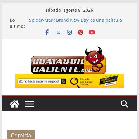
Saltar
sábado, agosto 8, 2026
al
Lo
Hasta 40 inmigrantes son detenidos en un solo
contenido
último:
día en aeropuertos de Estados Unidos;
intensifican operativos de ICE
‘Spider-Man: Brand New Day’ es una película
estupenda hasta que comete un error
demasiado habitual en Marvel
‘Spider-Man: Brand New Day’ supera los 1000
millones y ya es oficialmente una de las
películas más taquilleras de todos los tiempos
Italia: el emotivo adiós a Franco Baresi, en un
funeral multitudinario en Milán
Regresa a Ecuador el Festival que transforma
los atardeceres en una experiencia musical
irrepetible: Corona Sunsets
Comida