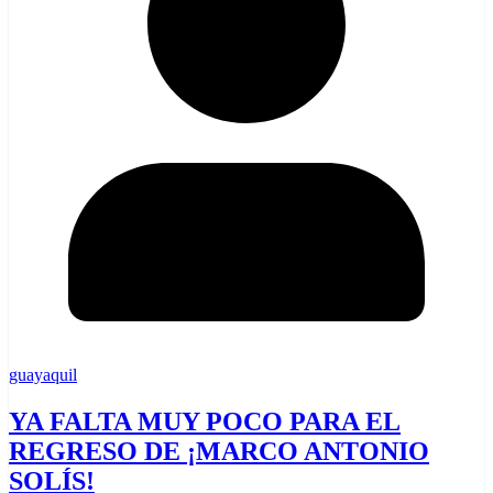
guayaquil
YA FALTA MUY POCO PARA EL
REGRESO DE ¡MARCO ANTONIO
SOLÍS!