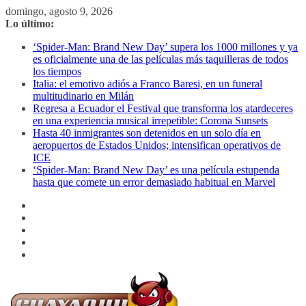
Saltar
domingo, agosto 9, 2026
al
Lo último:
contenido
‘Spider-Man: Brand New Day’ supera los 1000 millones y ya
es oficialmente una de las películas más taquilleras de todos
los tiempos
Italia: el emotivo adiós a Franco Baresi, en un funeral
multitudinario en Milán
Regresa a Ecuador el Festival que transforma los atardeceres
en una experiencia musical irrepetible: Corona Sunsets
Hasta 40 inmigrantes son detenidos en un solo día en
aeropuertos de Estados Unidos; intensifican operativos de
ICE
‘Spider-Man: Brand New Day’ es una película estupenda
hasta que comete un error demasiado habitual en Marvel