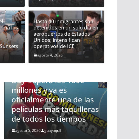
cuador el Festival que transforma los
el
Hasta 40 inmigrantes son
orma los
detenidos en un solo día en
s en una experiencia musical
aeropuertos de Estados
: Corona Sunsets
l
Unidos; intensifican
 Sunsets
operativos de ICE
yaquil
agosto 4, 2026
ENTRETENIM
Regres
Festiv
DEPORTES
los at
Italia: el emotivo adiós a
experi
Franco Baresi, en un
irrepe
funeral multitudinario
Sunse