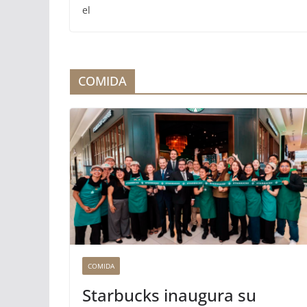
El mundo del fútbol y miles de hinchas acudiero
este martes a la basílica de San Ambrosio para 
el
COMIDA
COMIDA