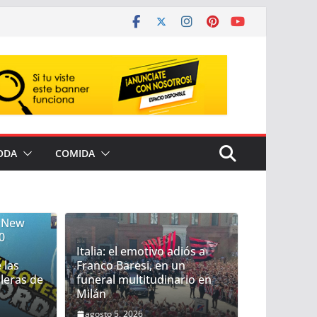
ODA
COMIDA
d New
0
Italia: el emotivo adiós a
 las
Franco Baresi, en un
lleras de
funeral multitudinario en
Milán
agosto 5, 2026