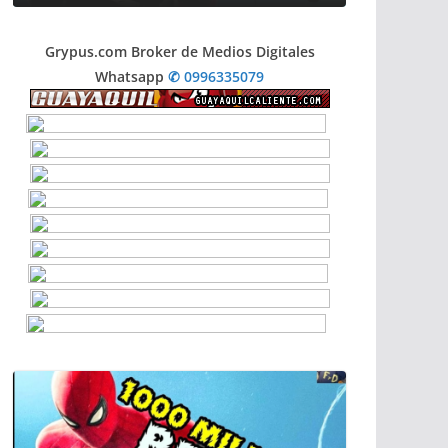
en Milán
agosto 4, 
agosto 5, 2026
guayaquil
Grypus.com Broker de Medios Digitales
Whatsapp
✆ 0996335079