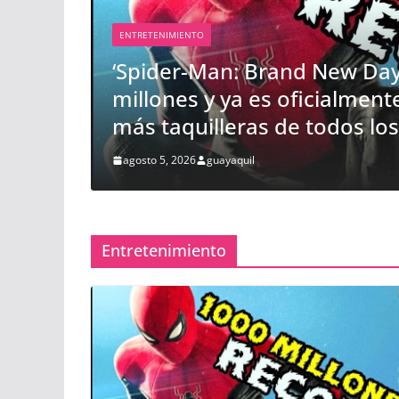
00
ículas
DEPORTES
Italia: el emotivo adiós a F
funeral multitudinario en 
agosto 5, 2026
guayaquil
NOTICIAS
Hasta 40 inmig
son detenidos 
solo día en ae
Entretenimiento
de Estados Uni
intensifican op
de ICE