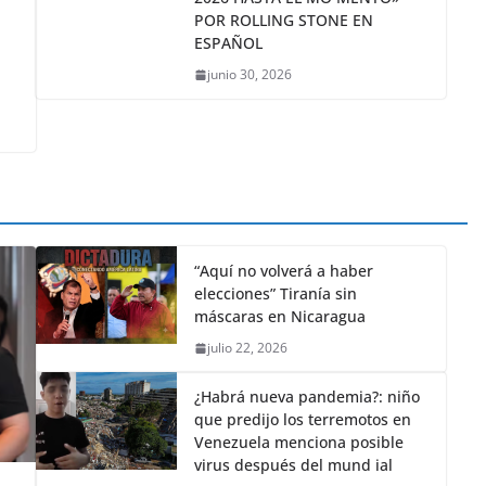
RECONOCIDO COMO «UNO DE
LOS MEJORES ÁLBUMES DE
2026 HASTA EL MO MENTO»
POR ROLLING STONE EN
ESPAÑOL
junio 30, 2026
“Aquí no volverá a haber
elecciones” Tiranía sin
máscaras en Nicaragua
julio 22, 2026
¿Habrá nueva pandemia?: niño
que predijo los terremotos en