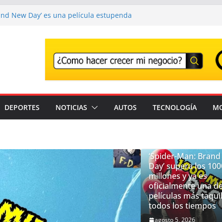
and New Day’ es una película estupenda
e un error demasiado habitual en Marvel
and New Day’ supera los 1000 millones y ya
una de las películas más taquilleras de
os
o adiós a Franco Baresi, en un funeral
en Milán
r el Festival que transforma los
na experiencia musical irrepetible: Corona
DEPORTES
NOTICIAS
AUTOS
TECNOLOGÍA
M
antes son detenidos en un solo día en
stados Unidos; intensifican operativos de
‘Spider-Man: Bran
Day’ supera los 100
millones y ya es
oficialmente una de
películas más taqui
todos los tiempos
agosto 5, 2026