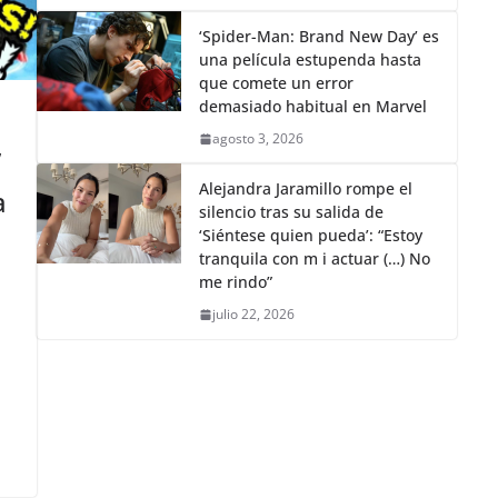
irrepetible: Corona Sunsets
agosto 5, 2026
guayaquil
agosto 4, 2026
‘Spider-Man: Brand New Day’ es
una película estupenda hasta
que comete un error
demasiado habitual en Marvel
agosto 3, 2026
’
​Alejandra Jaramillo rompe el
a
silencio tras su salida de
‘Siéntese quien pueda’: “Estoy
tranquila con m i actuar (…) No
me rindo”
julio 22, 2026