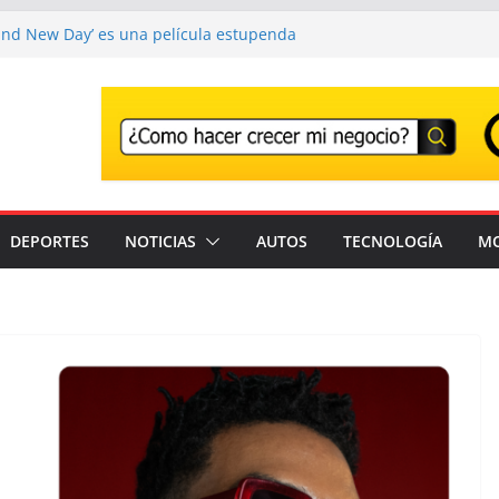
and New Day’ es una película estupenda
e un error demasiado habitual en Marvel
and New Day’ supera los 1000 millones y ya
una de las películas más taquilleras de
os
o adiós a Franco Baresi, en un funeral
en Milán
r el Festival que transforma los
na experiencia musical irrepetible: Corona
DEPORTES
NOTICIAS
AUTOS
TECNOLOGÍA
M
antes son detenidos en un solo día en
stados Unidos; intensifican operativos de