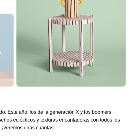
do
. Este
año
,
los
de la
generación
X y
los
boomers
seños
eclécticos
y
texturas
encantadoras
con
todos
los
 ¡
veremos
unas
cuantas
!