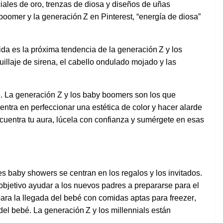
ciales
de
oro
,
trenzas
de
diosa
y
diseños
de
uñas
boomer y la
generación
Z
en
Pinterest, “
energía
de
diosa
”
ida
es la
próxima
tendencia
de la
generación
Z y
los
illaje
de
sirena
,
el
cabello
ondulado
mojado
y las
e
. La
generación
Z y
los
baby
boomers
son
los
que
entra
en
perfeccionar
una
estética
de color y
hacer
alarde
cuentra
tu
aura,
lúcela
con
confianza
y
sumérgete
en
esas
es
baby showers se
centran
en
los
regalos y
los
invitados
.
objetivo
ayudar
a
los
nuevos
padres a
prepararse
para
el
ara la
llegada
del
bebé
con
comidas
aptas
para freezer,
del
bebé
. La
generación
Z y
los
millennials
están