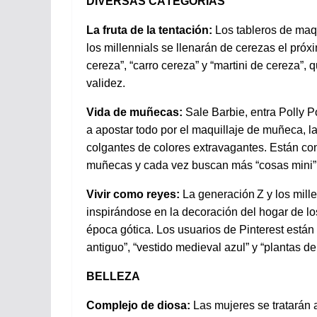
DIVERSAS CATEGORÍAS
La
fruta
de la
tentación
:
Los
tableros
de
maqu
los
millennials se
llenarán
de cerezas
el
próx
cereza
”,
“
carro
cereza” y “martini de cereza
”,
q
validez
.
Vida de
muñecas
:
Sale Barbie,
entra
Polly P
a
apostar
todo
por
el
maquillaje
de
muñeca
, 
colgantes
de
colores
extravagantes
.
Están
con
muñecas
y
cada
vez
buscan
más
“
cosas
mini” 
Vivir
como
reyes
:
La
generación
Z y
los
mill
inspirándose
en
la
decoración
del
hogar
de
lo
época
gótica
. Los
usuarios
de Pinterest
están
antiguo
”,
“
vestido
medieval
azul
” y “
plantas
de
BELLEZA
Complejo de
diosa
:
Las
mujeres
se
tratarán