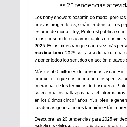
Las 20
tendencias
atrevid
Los baby showers
pasarán
de
moda
,
pero
las
nuevos
progenitores
,
serán
tendencia
. Los
pep
estarán
de
moda
. Hoy, Pinterest publica
su
in
a
los
consumidores
y
anunciantes
un primer
v
2025.
Estas
muestran
que
cada
vez
más
pers
maximalismo
. 2025 se
tratará
de
hacer
una
d
y
poner
todos
los
sentidos
en
acción
a
través
Más de 500
millones
de personas
visitan
Pint
producto
, lo que
nos
brinda
una
perspectiva
ú
interanual
de
los
términos
de
búsqueda
, Pint
selecciona
los
hallazgos
para
el
informe
pros
1
en
los
últimos
cinco
años
. Y,
si
bien la
gener
las
demás
generaciones
también
están
repre
Descubre
las 20
tendencias
para 2025
en
dec
l perfil de Pinterest Predicts p
bebidas
, y
visita
e