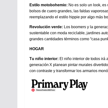
Estilo
motobohemio
:
No es solo un look, es
bolsos
de
cuero
grandes
, las faldas
vaporosa
reemplazando
el
estilo
hippie
por
algo
más
b
Revolución
verde
:
Los
boomers y la
generac
sustentable
con
moda
reciclable
,
jardines
aut
grandes
cantidades
términos
como
“casa punk
HOGAR
Tu
niño
interior:
El
niño
interior de
todos
irá
generación
X
planean
pintar
murales
divertid
con
contraste
y
transformar
los
armarios
monó