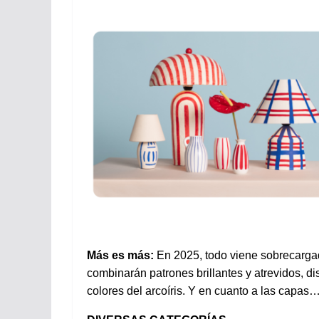
Más es
más
:
En 2025,
todo
viene
sobrecarga
combinarán
patrones
brillantes
y
atrevidos
,
di
colores
del
arcoíris
. Y
en
cuanto
a las
capas
…