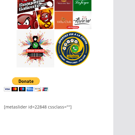
[metaslider id=22848 cssclass=""]