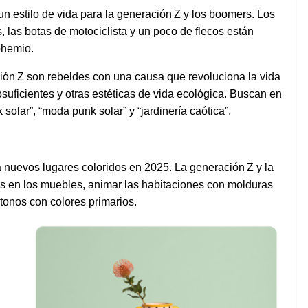
 un
estilo
de
vida
para la
generación
Z y
los
boomers. Los
s
, las botas de
motociclista
y un poco de
flecos
están
ohemio
.
ión
Z son
rebeldes
con
una
causa que
revoluciona
la
vida
osuficientes
y
otras
estéticas
de
vida
ecológica
.
Buscan
en
 solar
”,
“
moda
punk solar” y “
jardinería
caótica
”.
a
nuevos
lugares
coloridos
en
2025. La
generación
Z y la
os
en
los
muebles
,
animar
las
habitaciones
con
molduras
tonos
con
colores
primarios
.