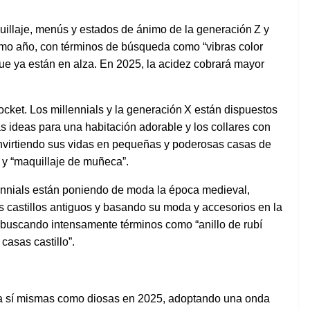
illaje
,
menús
y
estados
de
ánimo
de la
generación
Z y
imo
año
, con
términos
de
búsqueda
como
“
vibras
color
ue
ya
están
en
alza
. En 2025, la
acidez
cobrará
mayor
ocket.
Los
millennials y la
generación
X
están
dispuestos
las ideas para
una habitación
adorable y
los
collares
con
virtiendo
sus
vidas
en
pequeñas
y
poderosas
casas de
y “
maquillaje
de
muñeca
”.
ennials
están
poniendo
de
moda
la
época
medieval,
s
castillos
antiguos
y
basando
su
moda
y
accesorios
en
la
buscando
intensamente
términos
como
“
anillo
de
rubí
 casas
castillo
”.
a
sí
mismas
como
diosas
en
2025,
adoptando
una
onda