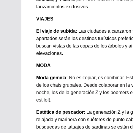
lanzamientos
exclusivos
.
VIAJES
El
viaje
de
subida
:
Las
ciudades
alcanzaron
apartados
serán
los
destinos
turísticos
preferi
buscan
vistas de las
copas
de
los
árboles
y
ai
elevaciones
.
MODA
Moda
gemela
:
No es
copiar
, es
combinar
. Es
de
los
chats
grupales
.
Desde
colaborar
en
la
noche
,
los
de la
generación
Z y
los
boomers
e
estilo
!).
Estética
de
pescador
:
La
generación
Z y la
g
relajada
y marinera con
suéteres
de punto cab
búsquedas
de
tatuajes
de
sardinas
se
están
d