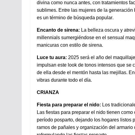
divina
como
nunca
antes, con
tratamientos
fa
sublimes. Entre las
mujeres
de la
generación
es un
término
de
búsqueda
popular.
Encanto de
sirena
:
La
belleza
oscura
y
atrev
millennials
sumergiéndose
en
el
sensual
maqu
manicuras
con
estilo
de
sirena
.
Luce
tu
aura:
2025
será
el
año
del
maquillaj
impulsan
este
look de tonos
intensos
que se c
de
ella
desde
el
mentón
hasta las
mejillas
.
En
vibras
durante
todo
el
día.
CRIANZA
Fiesta para
preparar
el
nido
:
Los
tradicional
Las fiestas para
preparar
el
nido
tienen
como
período
posparto
,
dejando
los
hogares
listos
p
ramos
de
pañales
y
organización
del
armario
reformulando
las fiestas
preparto
.