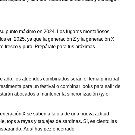
su
punto
máximo
en
2024. Los
lugares
montañosos
dos
en
2025,
ya
que la
generación
Z y la
generación
X
re
fresco y puro.
Prepárate
para
tus
próximas
te
año
,
los
atuendos
combinados
serán
el
tema
principal
vestimenta
para un festival o
combinar
looks para
salir
de
starán
abocados
a
mantener
la
sincronización
(¡y
el
eneración
X se
suben
a la ola de
una
nueva
actitud
le, tops a
rayas
y
tatuajes
de
sardinas
.
Sí
, es
cierto
: las
isparando
.
Aquí
hay
pez
encerrado
.