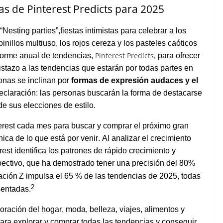
as
de Pinterest Predicts para 2025
 “Nesting
parties”,fiestas
intimistas
para
celebrar
a
los
inillos
multiuso
,
los
rojos
cereza y
los
pasteles
caóticos
Pinterest Predicts,
forme
anual
de
tendencias
,
para
ofrecer
istazo
a las
tendencias
que
estarán
por
todas
partes
en
onas se
inclinan
por
formas
de
expresión
audaces
y
el
eclaración
: las personas
buscarán
la forma de
destacarse
de sus
elecciones
de
estilo
.
erest
cada
mes
para
buscar
y
comprar
el
próximo
gran
nica
de lo que
está
por
venir
. Al
analizar
el
crecimiento
erest
identifica
los
patrones
de
rápido
crecimiento
y
pectivo
, que ha
demostrado
tener
una
precisión
del 80%
ación
Z
impulsa
el
65 % de las
tendencias
de 2025,
todas
2
sentadas
.
oración
del
hogar
,
moda
,
belleza
,
viajes
,
alimentos
y
ara
explorar
y
comprar
todas
las
tendencias
y
conseguir