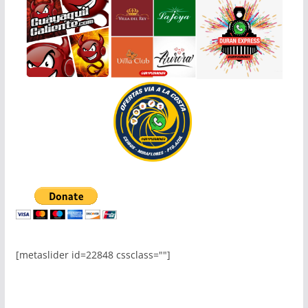
[metaslider id=22848 cssclass=""]