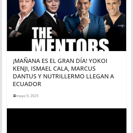
¡MAÑANA ES EL GRAN DÍA! YOKOI
KENJI, ISMAEL CALA, MARCUS
DANTUS Y NUTRILLERMO LLEGAN A
ECUADOR
mayo 9, 2025
R
e
p