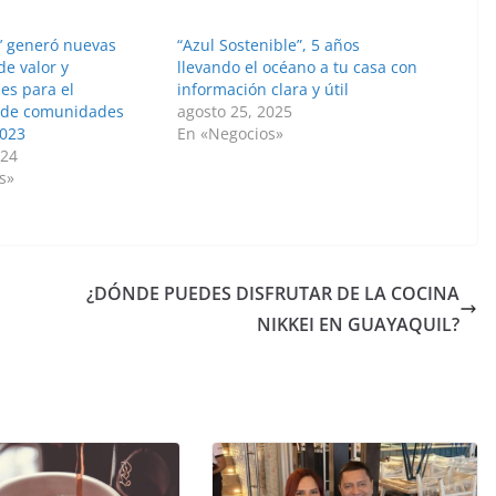
ía’ generó nuevas
“Azul Sostenible”, 5 años
de valor y
llevando el océano a tu casa con
es para el
información clara y útil
 de comunidades
agosto 25, 2025
2023
En «Negocios»
024
s»
¿DÓNDE PUEDES DISFRUTAR DE LA COCINA
NIKKEI EN GUAYAQUIL?