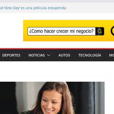
nd New Day’ es una película estupenda
 un error demasiado habitual en Marvel
nd New Day’ supera los 1000 millones y ya
na de las películas más taquilleras de
s
 adiós a Franco Baresi, en un funeral
n Milán
 el Festival que transforma los
na experiencia musical irrepetible: Corona
DEPORTES
NOTICIAS
AUTOS
TECNOLOGÍA
M
ntes son detenidos en un solo día en
tados Unidos; intensifican operativos de