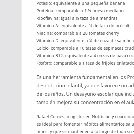
Potasio: equivalente a una pequeña banana
Proteína: comparable a 1 ½ huevo mediano
Riboflavina: igual a ½ taza de almendras
Vitamina A: equivalente a ¾ de taza de brócoli
Niacina: comparable a 20 tomates cherry
Vitamina D: equivalente a ¾ de onza de salmón 
Calcio: comparable a 10 tazas de espinacas cru
Vitamina B12: equivalente a 4 onzas de pavo coc
Fósforo: comparable a 1 taza de frijoles enlatad
Es una herramienta fundamental en los Pr
desnutrición infantil, ya que favorece un a
de los niños. Un desayuno escolar que incl
también mejora su concentración en el aula
Rafael Cornes, magíster en Nutrición y coordinad
es ideal para fomentar hábitos alimentarios sal
niños, y que se mantienen a lo largo de toda su