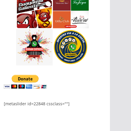
[metaslider id=22848 cssclass=""]