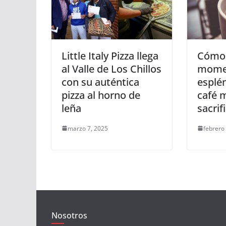
Little Italy Pizza llega
Cómo 
al Valle de Los Chillos
mome
con su auténtica
esplé
pizza al horno de
café 
leña
sacrif
marzo 7, 2025
febrero
Nosotros