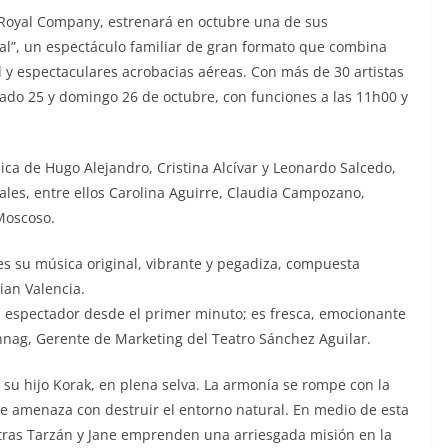
 Royal Company, estrenará en octubre una de sus
al”, un espectáculo familiar de gran formato que combina
el y espectaculares acrobacias aéreas. Con más de 30 artistas
sábado 25 y domingo 26 de octubre, con funciones a las 11h00 y
ica de Hugo Alejandro, Cristina Alcívar y Leonardo Salcedo,
ales, entre ellos Carolina Aguirre, Claudia Campozano,
Moscoso.
es su música original, vibrante y pegadiza, compuesta
ian Valencia.
al espectador desde el primer minuto; es fresca, emocionante
hnag, Gerente de Marketing del Teatro Sánchez Aguilar.
y su hijo Korak, en plena selva. La armonía se rompe con la
e amenaza con destruir el entorno natural. En medio de esta
ntras Tarzán y Jane emprenden una arriesgada misión en la