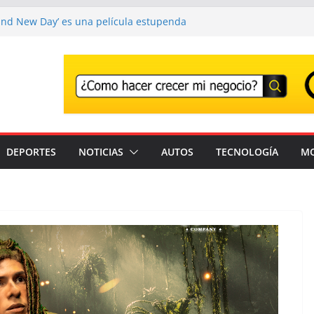
and New Day’ es una película estupenda
e un error demasiado habitual en Marvel
and New Day’ supera los 1000 millones y ya
una de las películas más taquilleras de
os
o adiós a Franco Baresi, en un funeral
en Milán
r el Festival que transforma los
na experiencia musical irrepetible: Corona
DEPORTES
NOTICIAS
AUTOS
TECNOLOGÍA
M
antes son detenidos en un solo día en
stados Unidos; intensifican operativos de