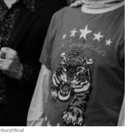
buryOficial‬