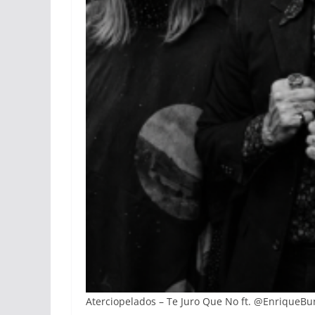
Aterciopelados – Te Juro Que No ft. ‪@EnriqueBun