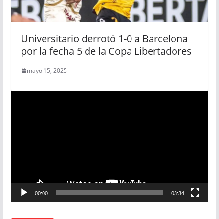
Universitario derrotó 1-0 a Barcelona
por la fecha 5 de la Copa Libertadores
mayo 15, 2025
R
e
p
r
o
d
u
c
00:00
03:34
t
o