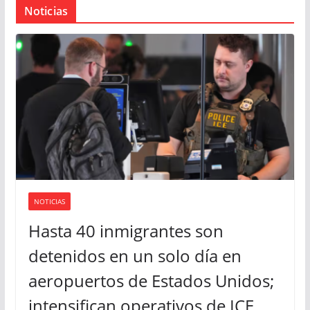
r
Noticias
d
e
v
í
d
e
o
NOTICIAS
Hasta 40 inmigrantes son
detenidos en un solo día en
aeropuertos de Estados Unidos;
intensifican operativos de ICE