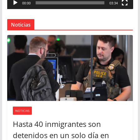
00:00
03:34
t
o
r
Noticias
d
e
v
í
d
e
o
NOTICIAS
Hasta 40 inmigrantes son
detenidos en un solo día en