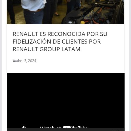
RENAULT ES RECONOCIDA POR SU
FIDELIZACIÓN DE CLIENTES POR
RENAULT GROUP LATAM
abril 3, 2024
R
e
p
r
o
d
u
c