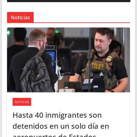
o
r
Noticias
d
e
v
í
d
e
o
NOTICIAS
Hasta 40 inmigrantes son
detenidos en un solo día en
aeropuertos de Estados