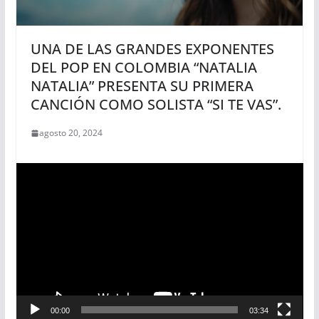
UNA DE LAS GRANDES EXPONENTES
DEL POP EN COLOMBIA “NATALIA
NATALIA” PRESENTA SU PRIMERA
CANCIÓN COMO SOLISTA “SI TE VAS”.
agosto 20, 2024
R
e
p
r
o
d
u
c
00:00
03:34
t