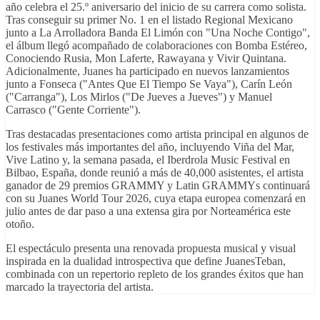
año celebra el 25.º aniversario del inicio de su carrera como solista.
Tras conseguir su primer No. 1 en el listado Regional Mexicano
junto a La Arrolladora Banda El Limón con "Una Noche Contigo",
el álbum llegó acompañado de colaboraciones con Bomba Estéreo,
Conociendo Rusia, Mon Laferte, Rawayana y Vivir Quintana.
Adicionalmente, Juanes ha participado en nuevos lanzamientos
junto a Fonseca ("Antes Que El Tiempo Se Vaya"), Carín León
("Carranga"), Los Mirlos ("De Jueves a Jueves") y Manuel
Carrasco ("Gente Corriente").
Tras destacadas presentaciones como artista principal en algunos de
los festivales más importantes del año, incluyendo Viña del Mar,
Vive Latino y, la semana pasada, el Iberdrola Music Festival en
Bilbao, España, donde reunió a más de 40,000 asistentes, el artista
ganador de 29 premios GRAMMY y Latin GRAMMYs continuará
con su Juanes World Tour 2026, cuya etapa europea comenzará en
julio antes de dar paso a una extensa gira por Norteamérica este
otoño.
El espectáculo presenta una renovada propuesta musical y visual
inspirada en la dualidad introspectiva que define JuanesTeban,
combinada con un repertorio repleto de los grandes éxitos que han
marcado la trayectoria del artista.