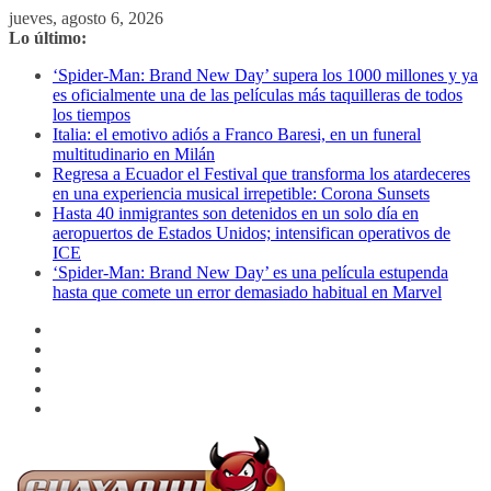
Saltar
jueves, agosto 6, 2026
al
Lo último:
contenido
‘Spider-Man: Brand New Day’ supera los 1000 millones y ya
es oficialmente una de las películas más taquilleras de todos
los tiempos
Italia: el emotivo adiós a Franco Baresi, en un funeral
multitudinario en Milán
Regresa a Ecuador el Festival que transforma los atardeceres
en una experiencia musical irrepetible: Corona Sunsets
Hasta 40 inmigrantes son detenidos en un solo día en
aeropuertos de Estados Unidos; intensifican operativos de
ICE
‘Spider-Man: Brand New Day’ es una película estupenda
hasta que comete un error demasiado habitual en Marvel