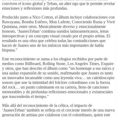
conviven el ícono global y Teban, un alter ego que le permite revelar
emociones y reflexiones más profundas.
Producido junto a Nico Cotton, el álbum incluye colaboraciones con
Rawayana, Bomba Estéreo, Mon Laferte, Conociendo Rusia y Vivir
Quintana, entre otros. Musicalmente diverso y emocionalmente
honesto, ‘JuanesTeban’ combina sonidos latinoamericanos, letras
introspectivas y un concepto visual creado por el propio artista. El
resultado es una obra que celebra todas las contradicciones que
hacen de Juanes uno de los músicos más importantes de habla
hispana."
Este reconocimiento se suma a los elogios recibidos por parte de
medios como Billboard, Rolling Stone, Los Angeles Times, Esquire
y otros, que han descrito el álbum como "un homenaje a sus raíces y
una audaz expansión de su sonido, reafirmando que Juanes es tanto
un innovador incansable como una leyenda viva… un caleidoscopio
sonoro que une la intimidad del folclore colombiano con la fuerza
del rock… un punto culminante en su carrera, lleno de canciones
memorables y de profundas reflexiones emocionales y existenciales
que trascenderán el tiempo."
Más allá del reconocimiento de la crítica, el impacto de
‘JuanesTeban’ también se refleja en el creciente interés de una nueva
generación de artistas por colaborar con el colombiano, quien este