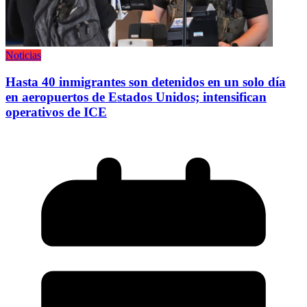
Noticias
Hasta 40 inmigrantes son detenidos en un solo día
en aeropuertos de Estados Unidos; intensifican
operativos de ICE