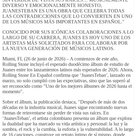
DIVERSO Y EMOCIONALMENTE HONESTO,
JUANESTEBAN ES UNA OBRA QUE CELEBRA TODAS
LAS CONTRADICCIONES QUE LO CONVIERTEN EN UNO
DE LOS MÚSICOS MÁS IMPORTANTES EN ESPAÑOL."
CONOCIDO POR SUS ICÓNICAS COLABORACIONES A LO
LARGO DE SU CARRERA, JUANES ES HOY UNO DE LOS
ARTISTAS MÁS SOLICITADOS PARA COLABORAR POR
LA NUEVA GENERACIÓN DE MÚSICOS LATINOS.
Miami, FL (26 de junio de 2026) – A comienzos de este año,
Rolling Stone incluyó el esperado duodécimo álbum de estudio de
Juanes entre los lanzamientos latinos más esperados de 2026. Ahora,
Rolling Stone En Español confirma que ‘JuanesTeban’, lanzado en
marzo, no solo cumplió con las expectativas, sino que las superó al
ser reconocido como "Uno de los mejores álbumes de 2026 hasta el
momento".
Sobre el álbum, la publicación destaca, "Después de más de dos
décadas en la industria musical, Juanes sigue encontrando nuevas
formas de reinventarse sin perder de vista sus raíces. En
‘JuanesTeban’, el artista colombiano presenta un álbum que explora
la dualidad que ha marcado su vida artística y personal: la luz y la
sombra, el rock y la cumbia, la euforia y la vulnerabilidad. A lo largo
de 16 canciones, construye un retrato íntimo de sí mismo, donde