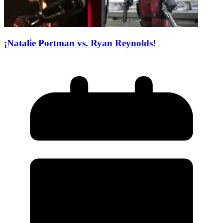
¡Natalie Portman vs. Ryan Reynolds!