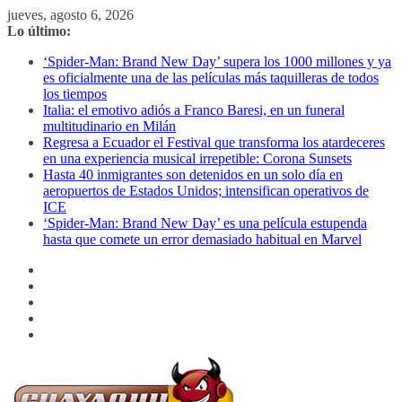
Saltar
jueves, agosto 6, 2026
al
Lo último:
contenido
‘Spider-Man: Brand New Day’ supera los 1000 millones y ya
es oficialmente una de las películas más taquilleras de todos
los tiempos
Italia: el emotivo adiós a Franco Baresi, en un funeral
multitudinario en Milán
Regresa a Ecuador el Festival que transforma los atardeceres
en una experiencia musical irrepetible: Corona Sunsets
Hasta 40 inmigrantes son detenidos en un solo día en
aeropuertos de Estados Unidos; intensifican operativos de
ICE
‘Spider-Man: Brand New Day’ es una película estupenda
hasta que comete un error demasiado habitual en Marvel