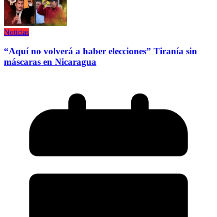
Noticias
“Aquí no volverá a haber elecciones” Tiranía sin
máscaras en Nicaragua