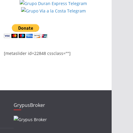
[metaslider id=22848 cssclass=""]
GrypusBroker