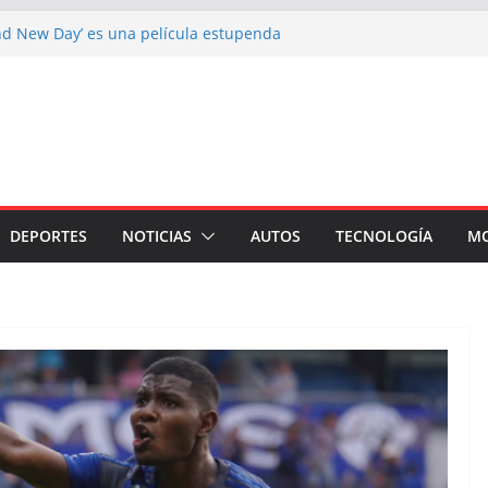
nd New Day’ es una película estupenda
 un error demasiado habitual en Marvel
d New Day’ supera los 1000 millones y ya
na de las películas más taquilleras de
 adiós a Franco Baresi, en un funeral
 Milán
 el Festival que transforma los
a experiencia musical irrepetible: Corona
DEPORTES
NOTICIAS
AUTOS
TECNOLOGÍA
M
tes son detenidos en un solo día en
tados Unidos; intensifican operativos de