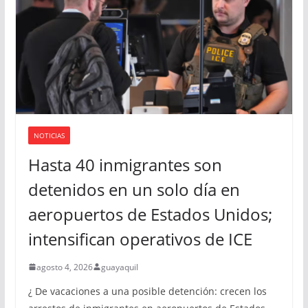
í
d
e
o
NOTICIAS
Hasta 40 inmigrantes son
detenidos en un solo día en
aeropuertos de Estados Unidos;
intensifican operativos de ICE
agosto 4, 2026
guayaquil
¿ De vacaciones a una posible detención: crecen los