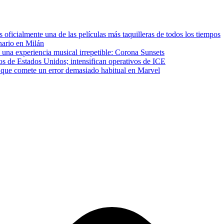
ficialmente una de las películas más taquilleras de todos los tiempos
inario en Milán
 una experiencia musical irrepetible: Corona Sunsets
os de Estados Unidos; intensifican operativos de ICE
que comete un error demasiado habitual en Marvel