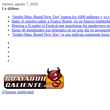
Saltar
viernes, agosto 7, 2026
al
Lo último:
contenido
‘Spider-Man: Brand New Day’ supera los 1000 millones y ya es o
Italia: el emotivo adiós a Franco Baresi, en un funeral multitud
Regresa a Ecuador el Festival que transforma los atardeceres en
Hasta 40 inmigrantes son detenidos en un solo día en aeropuert
‘Spider-Man: Brand New Day’ es una película estupenda hasta 