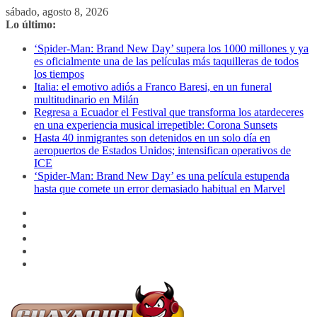
Saltar
sábado, agosto 8, 2026
al
Lo último:
contenido
‘Spider-Man: Brand New Day’ supera los 1000 millones y ya
es oficialmente una de las películas más taquilleras de todos
los tiempos
Italia: el emotivo adiós a Franco Baresi, en un funeral
multitudinario en Milán
Regresa a Ecuador el Festival que transforma los atardeceres
en una experiencia musical irrepetible: Corona Sunsets
Hasta 40 inmigrantes son detenidos en un solo día en
aeropuertos de Estados Unidos; intensifican operativos de
ICE
‘Spider-Man: Brand New Day’ es una película estupenda
hasta que comete un error demasiado habitual en Marvel