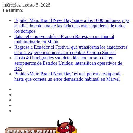
Saltar
miércoles, agosto 5, 2026
al
Lo último:
contenido
‘Spider-Man: Brand New Day’ supera los 1000 millones y ya
es oficialmente una de las películas más taquilleras de todos
los tiempos
Italia: el emotivo adiós a Franco Baresi, en un funeral
multitudinario en Milán
Regresa a Ecuador el Festival que transforma los atardeceres
en una experiencia musical irrepetible: Corona Sunsets
Hasta 40 inmigrantes son detenidos en un solo día en
aeropuertos de Estados Unidos; intensifican operativos de
ICE
‘Spider-Man: Brand New Day’ es una película estupenda
hasta que comete un error demasiado habitual en Marvel