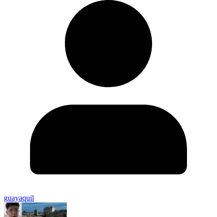
guayaquil