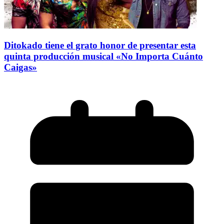
Ditokado tiene el grato honor de presentar esta
quinta producción musical «No Importa Cuánto
Caigas»