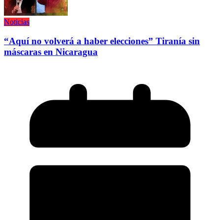
Noticias
“Aquí no volverá a haber elecciones” Tiranía sin
máscaras en Nicaragua