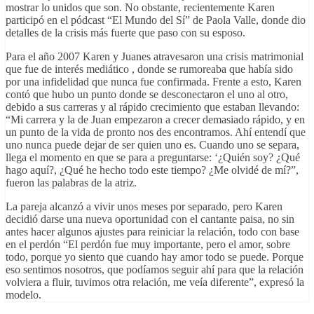
mostrar lo unidos que son. No obstante, recientemente Karen
participó en el pódcast “El Mundo del Sí” de Paola Valle, donde dio
detalles de la crisis más fuerte que paso con su esposo.
Para el año 2007 Karen y Juanes atravesaron una crisis matrimonial
que fue de interés mediático , donde se rumoreaba que había sido
por una infidelidad que nunca fue confirmada. Frente a esto, Karen
contó que hubo un punto donde se desconectaron el uno al otro,
debido a sus carreras y al rápido crecimiento que estaban llevando:
“Mi carrera y la de Juan empezaron a crecer demasiado rápido, y en
un punto de la vida de pronto nos des encontramos. Ahí entendí que
uno nunca puede dejar de ser quien uno es. Cuando uno se separa,
llega el momento en que se para a preguntarse: ‘¿Quién soy? ¿Qué
hago aquí?, ¿Qué he hecho todo este tiempo? ¿Me olvidé de mí?”,
fueron las palabras de la atriz.
La pareja alcanzó a vivir unos meses por separado, pero Karen
decidió darse una nueva oportunidad con el cantante paisa, no sin
antes hacer algunos ajustes para reiniciar la relación, todo con base
en el perdón “El perdón fue muy importante, pero el amor, sobre
todo, porque yo siento que cuando hay amor todo se puede. Porque
eso sentimos nosotros, que podíamos seguir ahí para que la relación
volviera a fluir, tuvimos otra relación, me veía diferente”, expresó la
modelo.