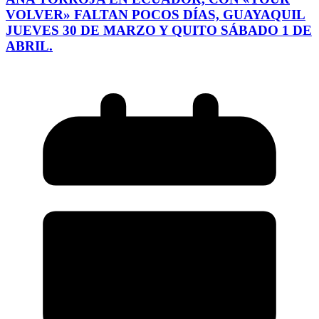
VOLVER» FALTAN POCOS DÍAS, GUAYAQUIL
JUEVES 30 DE MARZO Y QUITO SÁBADO 1 DE
ABRIL.