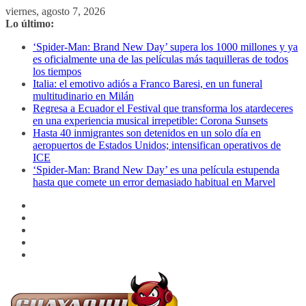
Saltar
viernes, agosto 7, 2026
al
Lo último:
contenido
‘Spider-Man: Brand New Day’ supera los 1000 millones y ya
es oficialmente una de las películas más taquilleras de todos
los tiempos
Italia: el emotivo adiós a Franco Baresi, en un funeral
multitudinario en Milán
Regresa a Ecuador el Festival que transforma los atardeceres
en una experiencia musical irrepetible: Corona Sunsets
Hasta 40 inmigrantes son detenidos en un solo día en
aeropuertos de Estados Unidos; intensifican operativos de
ICE
‘Spider-Man: Brand New Day’ es una película estupenda
hasta que comete un error demasiado habitual en Marvel