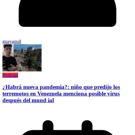
guayaquil
Noticias
¿Habrá nueva pandemia?: niño que predijo los
terremotos en Venezuela menciona posible virus
después del mund ial