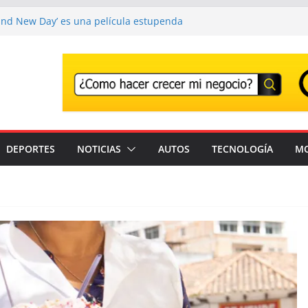
and New Day’ es una película estupenda
e un error demasiado habitual en Marvel
and New Day’ supera los 1000 millones y ya
una de las películas más taquilleras de
os
o adiós a Franco Baresi, en un funeral
en Milán
r el Festival que transforma los
na experiencia musical irrepetible: Corona
DEPORTES
NOTICIAS
AUTOS
TECNOLOGÍA
M
antes son detenidos en un solo día en
stados Unidos; intensifican operativos de