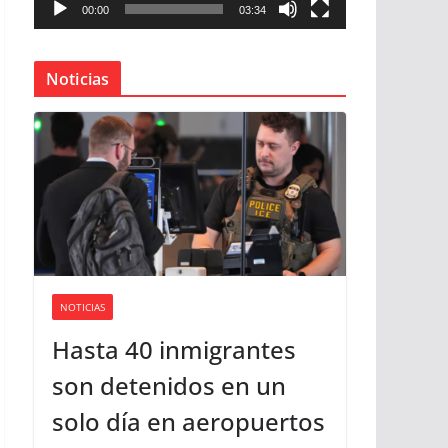
00:00
03:34
u
c
t
Noticias
o
r
d
e
v
í
d
e
o
NOTICIAS
Hasta 40 inmigrantes
son detenidos en un
solo día en aeropuertos