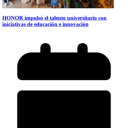
HONOR impulsó el talento universitario con
iniciativas de educación e innovación