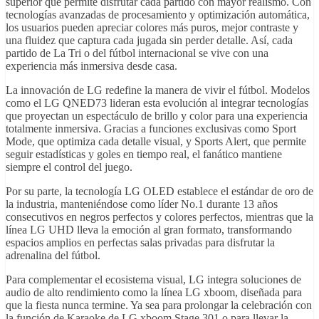
superior que permite disfrutar cada partido con mayor realismo. Con
tecnologías avanzadas de procesamiento y optimización automática,
los usuarios pueden apreciar colores más puros, mejor contraste y
una fluidez que captura cada jugada sin perder detalle. Así, cada
partido de La Tri o del fútbol internacional se vive con una
experiencia más inmersiva desde casa.
La innovación de LG redefine la manera de vivir el fútbol. Modelos
como el LG QNED73 lideran esta evolución al integrar tecnologías
que proyectan un espectáculo de brillo y color para una experiencia
totalmente inmersiva. Gracias a funciones exclusivas como Sport
Mode, que optimiza cada detalle visual, y Sports Alert, que permite
seguir estadísticas y goles en tiempo real, el fanático mantiene
siempre el control del juego.
Por su parte, la tecnología LG OLED establece el estándar de oro de
la industria, manteniéndose como líder No.1 durante 13 años
consecutivos en negros perfectos y colores perfectos, mientras que la
línea LG UHD lleva la emoción al gran formato, transformando
espacios amplios en perfectas salas privadas para disfrutar la
adrenalina del fútbol.
Para complementar el ecosistema visual, LG integra soluciones de
audio de alto rendimiento como la línea LG xboom, diseñada para
que la fiesta nunca termine. Ya sea para prolongar la celebración con
la función de Karaoke de LG xboom Stage 301 o para llevar la