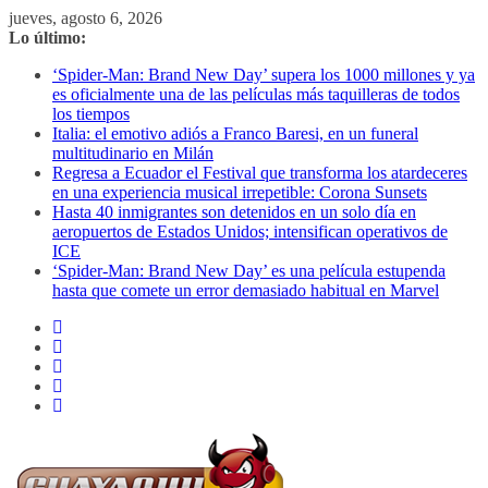
Saltar
jueves, agosto 6, 2026
al
Lo último:
contenido
‘Spider-Man: Brand New Day’ supera los 1000 millones y ya
es oficialmente una de las películas más taquilleras de todos
los tiempos
Italia: el emotivo adiós a Franco Baresi, en un funeral
multitudinario en Milán
Regresa a Ecuador el Festival que transforma los atardeceres
en una experiencia musical irrepetible: Corona Sunsets
Hasta 40 inmigrantes son detenidos en un solo día en
aeropuertos de Estados Unidos; intensifican operativos de
ICE
‘Spider-Man: Brand New Day’ es una película estupenda
hasta que comete un error demasiado habitual en Marvel