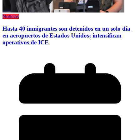
Noticias
Hasta 40 inmigrantes son detenidos en un solo día
en aeropuertos de Estados Unidos; intensifican
operativos de ICE