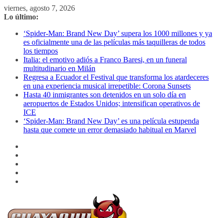
Saltar
viernes, agosto 7, 2026
al
Lo último:
contenido
‘Spider-Man: Brand New Day’ supera los 1000 millones y ya
es oficialmente una de las películas más taquilleras de todos
los tiempos
Italia: el emotivo adiós a Franco Baresi, en un funeral
multitudinario en Milán
Regresa a Ecuador el Festival que transforma los atardeceres
en una experiencia musical irrepetible: Corona Sunsets
Hasta 40 inmigrantes son detenidos en un solo día en
aeropuertos de Estados Unidos; intensifican operativos de
ICE
‘Spider-Man: Brand New Day’ es una película estupenda
hasta que comete un error demasiado habitual en Marvel