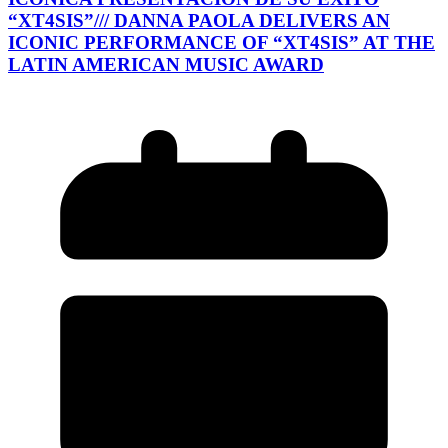
“XT4SIS”/// DANNA PAOLA DELIVERS AN
ICONIC PERFORMANCE OF “XT4SIS” AT THE
LATIN AMERICAN MUSIC AWARD