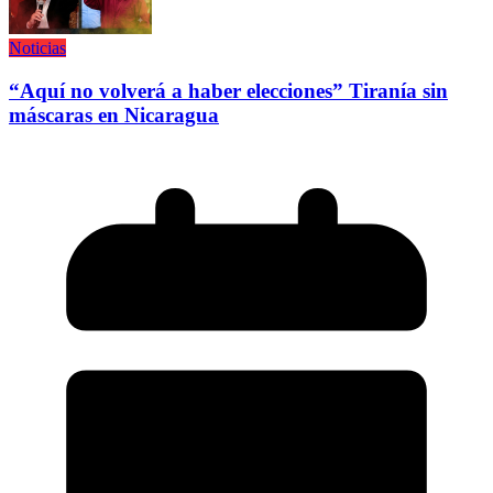
Noticias
“Aquí no volverá a haber elecciones” Tiranía sin
máscaras en Nicaragua