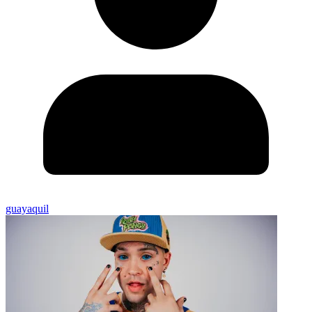
guayaquil