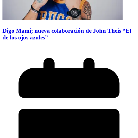
Digo Mami; nueva colaboración de John Theis “El
de los ojos azules”