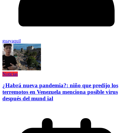
guayaquil
Noticias
¿Habrá nueva pandemia?: niño que predijo los
terremotos en Venezuela menciona posible virus
después del mund ial