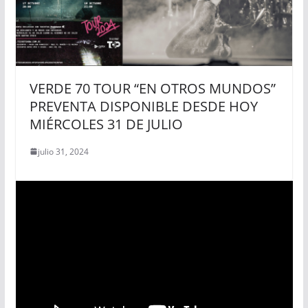
VERDE 70 TOUR “EN OTROS MUNDOS”
PREVENTA DISPONIBLE DESDE HOY
MIÉRCOLES 31 DE JULIO
julio 31, 2024
R
e
p
r
o
d
u