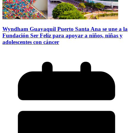
Wyndham Guayaquil Puerto Santa Ana se une a la
Fundación Ser Feliz para apoyar a niños, niñas y
adolescentes con cáncer