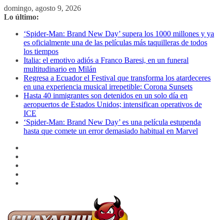
Saltar
domingo, agosto 9, 2026
al
Lo último:
contenido
‘Spider-Man: Brand New Day’ supera los 1000 millones y ya
es oficialmente una de las películas más taquilleras de todos
los tiempos
Italia: el emotivo adiós a Franco Baresi, en un funeral
multitudinario en Milán
Regresa a Ecuador el Festival que transforma los atardeceres
en una experiencia musical irrepetible: Corona Sunsets
Hasta 40 inmigrantes son detenidos en un solo día en
aeropuertos de Estados Unidos; intensifican operativos de
ICE
‘Spider-Man: Brand New Day’ es una película estupenda
hasta que comete un error demasiado habitual en Marvel