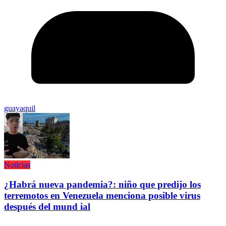
guayaquil
Noticias
¿Habrá nueva pandemia?: niño que predijo los
terremotos en Venezuela menciona posible virus
después del mund ial