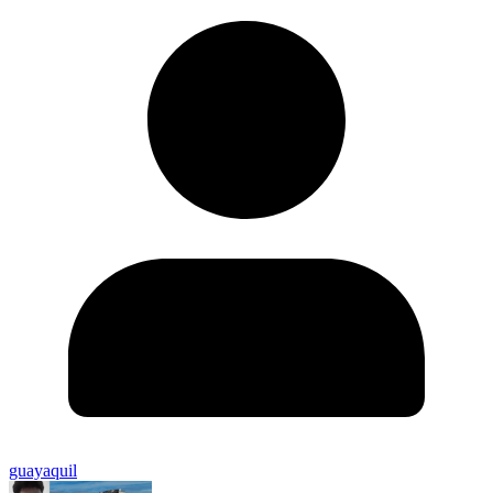
guayaquil