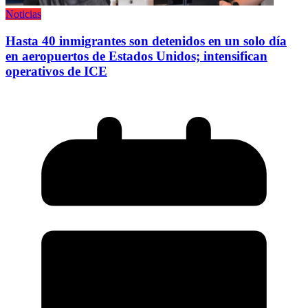
Noticias
Hasta 40 inmigrantes son detenidos en un solo día
en aeropuertos de Estados Unidos; intensifican
operativos de ICE