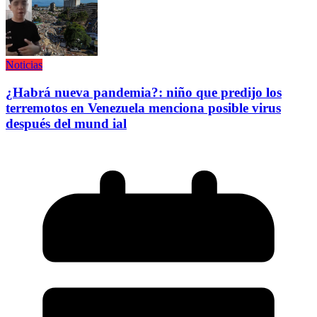
Noticias
¿Habrá nueva pandemia?: niño que predijo los
terremotos en Venezuela menciona posible virus
después del mund ial