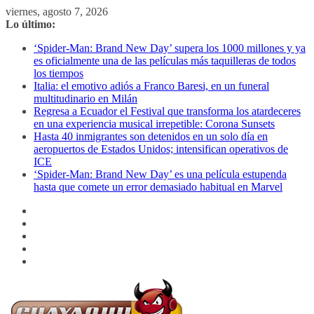
Saltar
viernes, agosto 7, 2026
al
Lo último:
contenido
‘Spider-Man: Brand New Day’ supera los 1000 millones y ya
es oficialmente una de las películas más taquilleras de todos
los tiempos
Italia: el emotivo adiós a Franco Baresi, en un funeral
multitudinario en Milán
Regresa a Ecuador el Festival que transforma los atardeceres
en una experiencia musical irrepetible: Corona Sunsets
Hasta 40 inmigrantes son detenidos en un solo día en
aeropuertos de Estados Unidos; intensifican operativos de
ICE
‘Spider-Man: Brand New Day’ es una película estupenda
hasta que comete un error demasiado habitual en Marvel