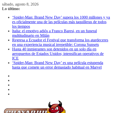
Saltar
sábado, agosto 8, 2026
al
Lo último:
contenido
‘Spider-Man: Brand New Day’ supera los 1000 millones y ya
es oficialmente una de las películas más taquilleras de todos
los tiempos
Italia: el emotivo adiós a Franco Baresi, en un funeral
multitudinario en Milán
Regresa a Ecuador el Festival que transforma los atardeceres
en una experiencia musical irrepetible: Corona Sunsets
Hasta 40 inmigrantes son detenidos en un solo día en
aeropuertos de Estados Unidos; intensifican operativos de
ICE
‘Spider-Man: Brand New Day’ es una película estupenda
hasta que comete un error demasiado habitual en Marvel