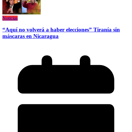
Noticias
“Aquí no volverá a haber elecciones” Tiranía sin
máscaras en Nicaragua