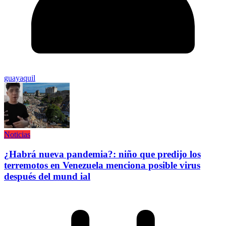
guayaquil
Noticias
¿Habrá nueva pandemia?: niño que predijo los
terremotos en Venezuela menciona posible virus
después del mund ial