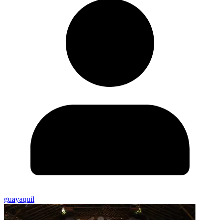
guayaquil