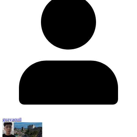
guayaquil