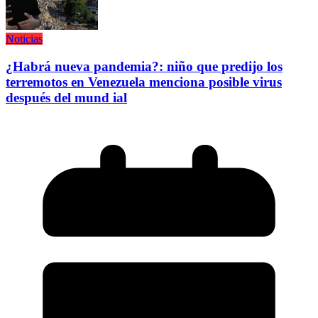
Noticias
¿Habrá nueva pandemia?: niño que predijo los
terremotos en Venezuela menciona posible virus
después del mund ial