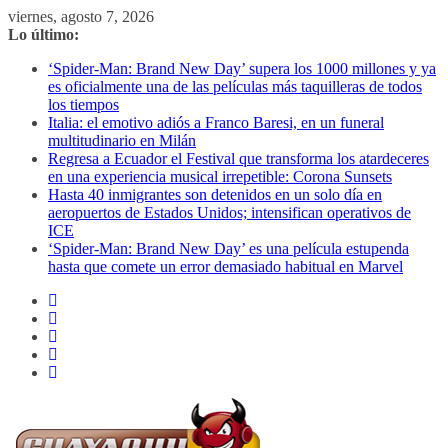
Saltar
viernes, agosto 7, 2026
al
Lo último:
contenido
‘Spider-Man: Brand New Day’ supera los 1000 millones y ya
es oficialmente una de las películas más taquilleras de todos
los tiempos
Italia: el emotivo adiós a Franco Baresi, en un funeral
multitudinario en Milán
Regresa a Ecuador el Festival que transforma los atardeceres
en una experiencia musical irrepetible: Corona Sunsets
Hasta 40 inmigrantes son detenidos en un solo día en
aeropuertos de Estados Unidos; intensifican operativos de
ICE
‘Spider-Man: Brand New Day’ es una película estupenda
hasta que comete un error demasiado habitual en Marvel