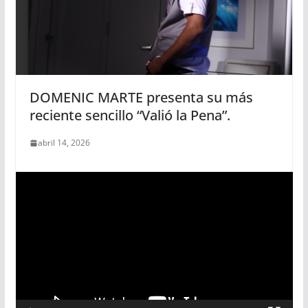
DOMENIC MARTE presenta su más
reciente sencillo “Valió la Pena”.
abril 14, 2026
R
e
p
r
o
d
u
c