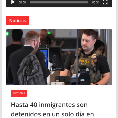
00:00
03:34
t
o
r
Noticias
d
e
v
í
d
e
o
NOTICIAS
Hasta 40 inmigrantes son
detenidos en un solo día en