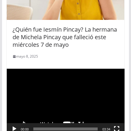
¿Quién fue Iesmín Pincay? La hermana
de Michela Pincay que falleció este
miércoles 7 de mayo
mayo 8, 2025
R
e
p
r
o
d
u
c
00:00
03:34
t