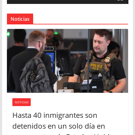
o
r
Noticias
d
e
v
í
d
e
o
NOTICIAS
Hasta 40 inmigrantes son
detenidos en un solo día en