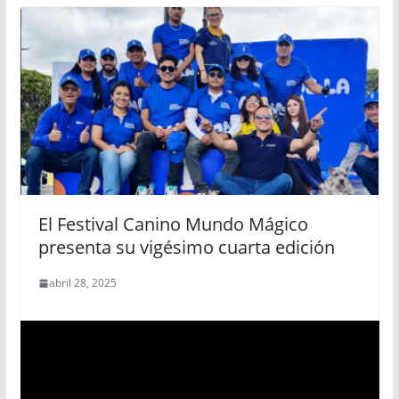
El Festival Canino Mundo Mágico
presenta su vigésimo cuarta edición
abril 28, 2025
R
e
p
r