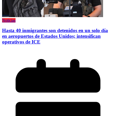
Noticias
Hasta 40 inmigrantes son detenidos en un solo día
en aeropuertos de Estados Unidos; intensifican
operativos de ICE