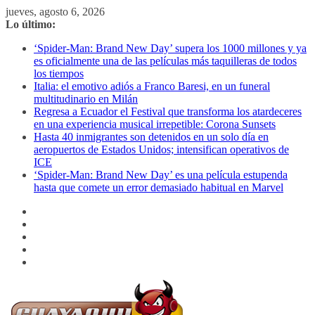
Saltar
jueves, agosto 6, 2026
al
Lo último:
contenido
‘Spider-Man: Brand New Day’ supera los 1000 millones y ya
es oficialmente una de las películas más taquilleras de todos
los tiempos
Italia: el emotivo adiós a Franco Baresi, en un funeral
multitudinario en Milán
Regresa a Ecuador el Festival que transforma los atardeceres
en una experiencia musical irrepetible: Corona Sunsets
Hasta 40 inmigrantes son detenidos en un solo día en
aeropuertos de Estados Unidos; intensifican operativos de
ICE
‘Spider-Man: Brand New Day’ es una película estupenda
hasta que comete un error demasiado habitual en Marvel