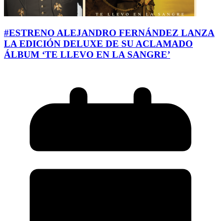
#ESTRENO ALEJANDRO FERNÁNDEZ LANZA
LA EDICIÓN DELUXE DE SU ACLAMADO
ÁLBUM ‘TE LLEVO EN LA SANGRE’