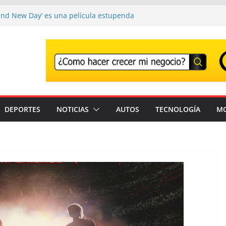
and New Day’ es una película estupenda
e un error demasiado habitual en Marvel
and New Day’ supera los 1000 millones y ya
una de las películas más taquilleras de
os
o adiós a Franco Baresi, en un funeral
en Milán
r el Festival que transforma los
na experiencia musical irrepetible: Corona
DEPORTES
NOTICIAS
AUTOS
TECNOLOGÍA
M
antes son detenidos en un solo día en
stados Unidos; intensifican operativos de