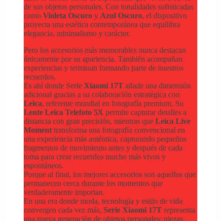
de sus objetos personales. Con tonalidades sofisticadas
como
Violeta Oscuro
y
Azul Oscuro
, el dispositivo
proyecta una estética contemporánea que equilibra
elegancia, minimalismo y carácter.
Pero los accesorios más memorables nunca destacan
únicamente por su apariencia. También acompañan
experiencias y terminan formando parte de nuestros
recuerdos.
Es ahí donde Serie
Xiaomi 17T
añade una dimensión
adicional gracias a su colaboración estratégica con
Leica
, referente mundial en fotografía premium. Su
Lente Leica Telefoto 5X
permite capturar detalles a
distancia con gran precisión, mientras que
Leica Live
Moment
transforma una fotografía convencional en
una experiencia más auténtica, capturando pequeños
fragmentos de movimiento antes y después de cada
toma para crear recuerdos mucho más vivos y
espontáneos.
Porque al final, los mejores accesorios son aquellos que
permanecen cerca durante los momentos que
verdaderamente importan.
En una era donde moda, tecnología y estilo de vida
convergen cada vez más,
Serie Xiaomi 17T
representa
una nueva generación de objetos personales: piezas