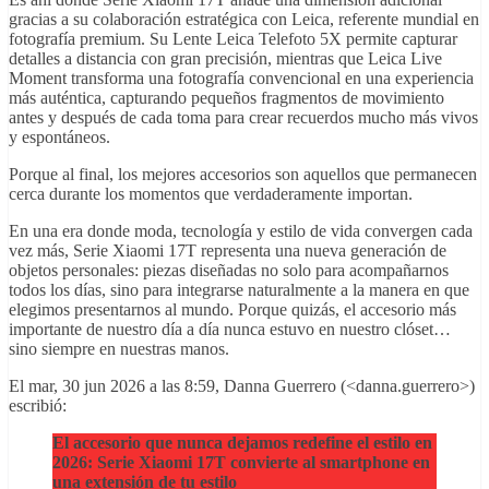
gracias a su colaboración estratégica con Leica, referente mundial en
fotografía premium. Su Lente Leica Telefoto 5X permite capturar
detalles a distancia con gran precisión, mientras que Leica Live
Moment transforma una fotografía convencional en una experiencia
más auténtica, capturando pequeños fragmentos de movimiento
antes y después de cada toma para crear recuerdos mucho más vivos
y espontáneos.
Porque al final, los mejores accesorios son aquellos que permanecen
cerca durante los momentos que verdaderamente importan.
En una era donde moda, tecnología y estilo de vida convergen cada
vez más, Serie Xiaomi 17T representa una nueva generación de
objetos personales: piezas diseñadas no solo para acompañarnos
todos los días, sino para integrarse naturalmente a la manera en que
elegimos presentarnos al mundo. Porque quizás, el accesorio más
importante de nuestro día a día nunca estuvo en nuestro clóset…
sino siempre en nuestras manos.
El mar, 30 jun 2026 a las 8:59, Danna Guerrero (<danna.guerrero>)
escribió:
El accesorio que nunca dejamos redefine el estilo en
2026: Serie Xiaomi 17T convierte al smartphone en
una extensión de tu estilo