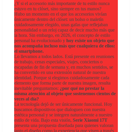
¿Y si el accesorio más importante de tu estilo nunca
estuvo en tu clóset, sino siempre en tus manos?
Hubo un momento en el que los accesorios vivían
únicamente dentro del clóset: un bolso o maletín
cuidadosamente elegido, unas gafas que reflejaban
personalidad o un reloj capaz de decir mucho más que
la hora. Sin embargo, en 2026, el concepto de estilo
personal ha evolucionado y
hoy existe un objeto que
nos acompaña incluso más que cualquiera de ellos:
el smartphone.
Lo llevamos a todos lados. Está presente en reuniones
de trabajo, cenas especiales, viajes, conciertos o
escapadas de fin de semana y, en muchos sentidos, se
ha convertido en una extensión natural de nuestra
identidad. Porque si elegimos cuidadosamente cada
elemento que forma parte de nuestra imagen, resulta
inevitable preguntarnos:
¿por qué no prestar la
misma atención al objeto que sostenemos cientos de
veces al día?
La tecnología dejó de ser únicamente funcional. Hoy
buscamos dispositivos que dialoguen con nuestra
estética personal y se integren naturalmente a nuestro
estilo de vida. Bajo esta visión,
Serie Xiaomi 17T
presenta una propuesta diseñada para quienes valoran
tanto el diseño como la experiencia que viven a través