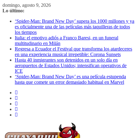
Saltar
domingo, agosto 9, 2026
al
Lo último:
contenido
‘Spider-Man: Brand New Day’ supera los 1000 millones y ya
es oficialmente una de las películas más taquilleras de todos
los tiempos
Italia: el emotivo adiós a Franco Baresi, en un funeral
multitudinario en Milán
Regresa a Ecuador el Festival que transforma los atardeceres
en una experiencia musical irrepetible: Corona Sunsets
Hasta 40 inmigrantes son detenidos en un solo día en
aeropuertos de Estados Unidos; intensifican operativos de
ICE
‘Spider-Man: Brand New Day’ es una película estupenda
hasta que comete un error demasiado habitual en Marvel