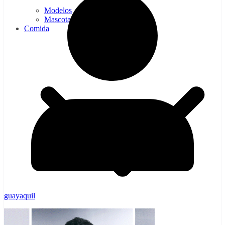
Modelos
Mascotas
Comida
guayaquil