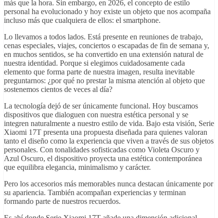
más que la hora. Sin embargo, en 2026, el concepto de estilo
personal ha evolucionado y hoy existe un objeto que nos acompaña
incluso más que cualquiera de ellos: el smartphone.
Lo llevamos a todos lados. Está presente en reuniones de trabajo,
cenas especiales, viajes, conciertos o escapadas de fin de semana y,
en muchos sentidos, se ha convertido en una extensión natural de
nuestra identidad. Porque si elegimos cuidadosamente cada
elemento que forma parte de nuestra imagen, resulta inevitable
preguntarnos: ¿por qué no prestar la misma atención al objeto que
sostenemos cientos de veces al día?
La tecnología dejó de ser únicamente funcional. Hoy buscamos
dispositivos que dialoguen con nuestra estética personal y se
integren naturalmente a nuestro estilo de vida. Bajo esta visión, Serie
Xiaomi 17T presenta una propuesta diseñada para quienes valoran
tanto el diseño como la experiencia que viven a través de sus objetos
personales. Con tonalidades sofisticadas como Violeta Oscuro y
Azul Oscuro, el dispositivo proyecta una estética contemporánea
que equilibra elegancia, minimalismo y carácter.
Pero los accesorios más memorables nunca destacan únicamente por
su apariencia. También acompañan experiencias y terminan
formando parte de nuestros recuerdos.
Es ahí donde Serie Xiaomi 17T añade una dimensión adicional