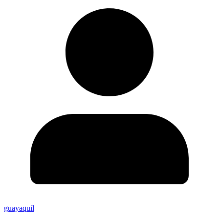
guayaquil