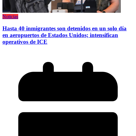
Noticias
Hasta 40 inmigrantes son detenidos en un solo día
en aeropuertos de Estados Unidos; intensifican
operativos de ICE