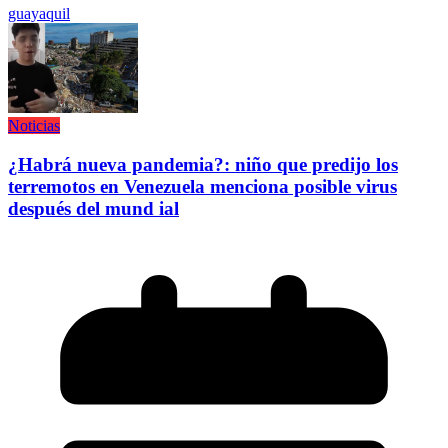
guayaquil
Noticias
¿Habrá nueva pandemia?: niño que predijo los
terremotos en Venezuela menciona posible virus
después del mund ial