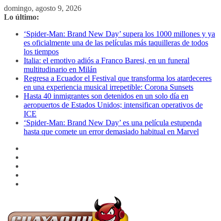
Saltar
domingo, agosto 9, 2026
al
Lo último:
contenido
‘Spider-Man: Brand New Day’ supera los 1000 millones y ya
es oficialmente una de las películas más taquilleras de todos
los tiempos
Italia: el emotivo adiós a Franco Baresi, en un funeral
multitudinario en Milán
Regresa a Ecuador el Festival que transforma los atardeceres
en una experiencia musical irrepetible: Corona Sunsets
Hasta 40 inmigrantes son detenidos en un solo día en
aeropuertos de Estados Unidos; intensifican operativos de
ICE
‘Spider-Man: Brand New Day’ es una película estupenda
hasta que comete un error demasiado habitual en Marvel