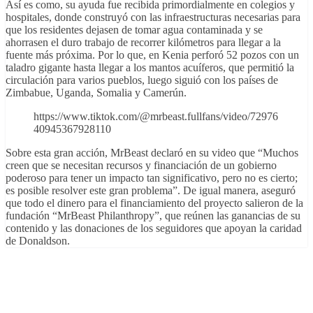
Así es como, su ayuda fue recibida primordialmente en colegios y
hospitales, donde construyó con las infraestructuras necesarias para
que los residentes dejasen de tomar agua contaminada y se
ahorrasen el duro trabajo de recorrer kilómetros para llegar a la
fuente más próxima. Por lo que, en Kenia perforó 52 pozos con un
taladro gigante hasta llegar a los mantos acuíferos, que permitió la
circulación para varios pueblos, luego siguió con los países de
Zimbabue, Uganda, Somalia y Camerún.
https://www.tiktok.com/@mrbeast.fullfans/video/72976
40945367928110
Sobre esta gran acción, MrBeast declaró en su video que “Muchos
creen que se necesitan recursos y financiación de un gobierno
poderoso para tener un impacto tan significativo, pero no es cierto;
es posible resolver este gran problema”. De igual manera, aseguró
que todo el dinero para el financiamiento del proyecto salieron de la
fundación “MrBeast Philanthropy”, que reúnen las ganancias de su
contenido y las donaciones de los seguidores que apoyan la caridad
de Donaldson.