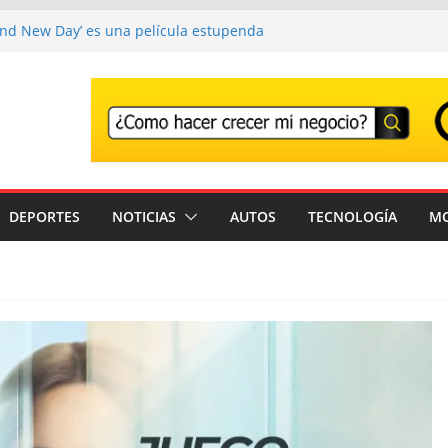
and New Day’ es una película estupenda
e un error demasiado habitual en Marvel
nd New Day’ supera los 1000 millones y ya
una de las películas más taquilleras de
s
o adiós a Franco Baresi, en un funeral
n Milán
r el Festival que transforma los
na experiencia musical irrepetible: Corona
DEPORTES
NOTICIAS
AUTOS
TECNOLOGÍA
M
ntes son detenidos en un solo día en
stados Unidos; intensifican operativos de