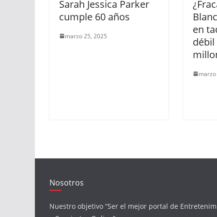
Sarah Jessica Parker
¿Frac
cumple 60 años
Blan
en ta
marzo 25, 2025
débil
millo
marzo 
Nosotros
Nuestro objetivo “Ser el mejor portal de Entretenim