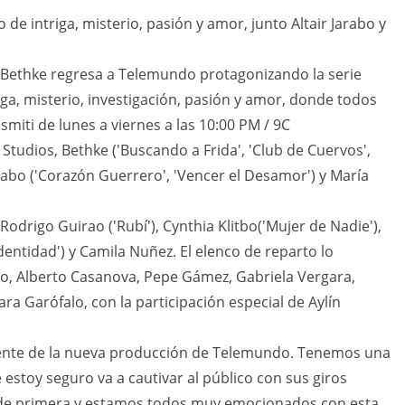
no de intriga, misterio, pasión y amor, junto Altair Jarabo y
p Bethke regresa a Telemundo protagonizando la serie
triga, misterio, investigación, pasión y amor, donde todos
smiti de lunes a viernes a las 10:00 PM / 9C
 Studios, Bethke ('Buscando a Frida', 'Club de Cuervos',
Jarabo ('Corazón Guerrero', 'Vencer el Desamor') y María
Rodrigo Guirao ('Rubí'), Cynthia Klitbo('Mujer de Nadie'),
Identidad') y Camila Nuñez. El elenco de reparto lo
do, Alberto Casanova, Pepe Gámez, Gabriela Vergara,
ra Garófalo, con la participación especial de Aylín
frente de la nueva producción de Telemundo. Tenemos una
 estoy seguro va a cautivar al público con sus giros
de primera y estamos todos muy emocionados con esta