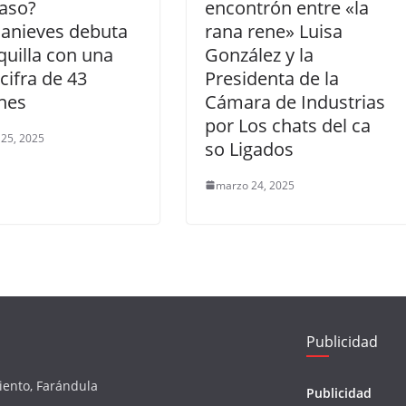
aso?
encontrón entre «la
canieves debuta
rana rene» Luisa
quilla con una
González y la
 cifra de 43
Presidenta de la
nes
Cámara de Industrias
por Los chats del ca
25, 2025
so Ligados
marzo 24, 2025
Publicidad
iento, Farándula
Publicidad