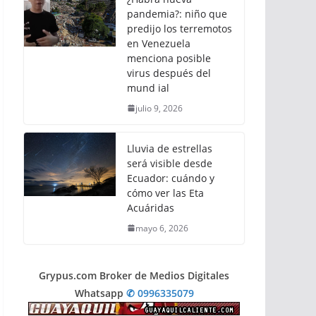
pandemia?: niño que
predijo los terremotos
en Venezuela
menciona posible
virus después del
mund ial
julio 9, 2026
Lluvia de estrellas
será visible desde
Ecuador: cuándo y
cómo ver las Eta
Acuáridas
mayo 6, 2026
Grypus.com Broker de Medios Digitales
Whatsapp
✆ 0996335079