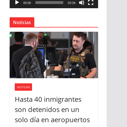
00:00
03:34
u
c
t
Noticias
o
r
d
e
v
í
d
e
o
NOTICIAS
Hasta 40 inmigrantes
son detenidos en un
solo día en aeropuertos