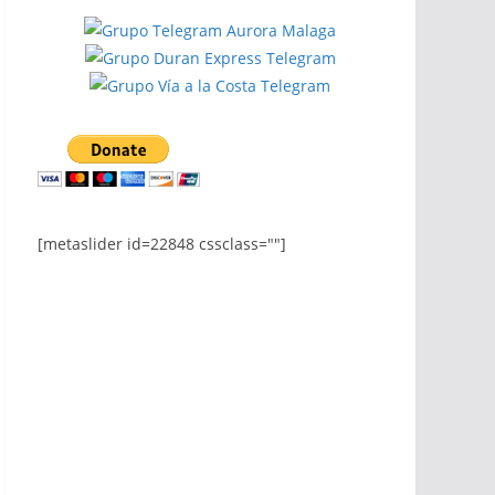
[metaslider id=22848 cssclass=""]