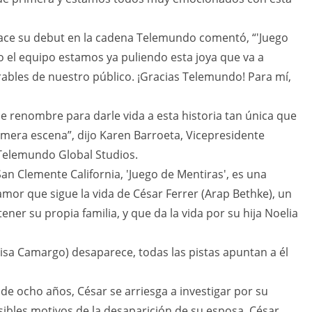
n hace su debut en la cadena Telemundo comentó, “'Juego
 el equipo estamos ya puliendo esta joya que va a
ables de nuestro público. ¡Gracias Telemundo! Para mí,
 de renombre para darle vida a esta historia tan única que
mera escena”, dijo Karen Barroeta, Vicepresidente
 Telemundo Global Studios.
an Clemente California, 'Juego de Mentiras', es una
y amor que sigue la vida de César Ferrer (Arap Bethke), un
er su propia familia, y que da la vida por su hija Noelia
isa Camargo) desaparece, todas las pistas apuntan a él
 de ocho años, César se arriesga a investigar por su
sibles motivos de la desaparición de su esposa, César