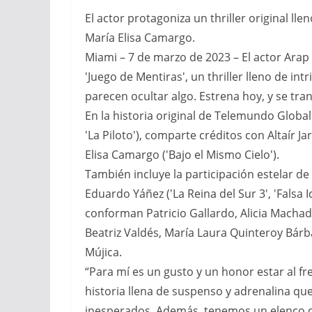
El actor protagoniza un thriller original lle
María Elisa Camargo.
Miami – 7 de marzo de 2023 – El actor Ara
'Juego de Mentiras', un thriller lleno de in
parecen ocultar algo. Estrena hoy, y se tran
En la historia original de Telemundo Global
'La Piloto'), comparte créditos con Altaír 
Elisa Camargo ('Bajo el Mismo Cielo').
También incluye la participación estelar de 
Eduardo Yáñez ('La Reina del Sur 3', 'Falsa 
conforman Patricio Gallardo, Alicia Macha
Beatriz Valdés, María Laura Quinteroy Bárba
Mújica.
“Para mí es un gusto y un honor estar al 
historia llena de suspenso y adrenalina que
inesperados. Además, tenemos un elenco 