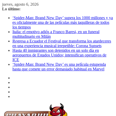
Saltar
jueves, agosto 6, 2026
al
Lo último:
contenido
‘Spider-Man: Brand New Day’ supera los 1000 millones y ya
es oficialmente una de las películas más taquilleras de todos
los tiempos
Italia: el emotivo adiós a Franco Baresi, en un funeral
multitudinario en Milán
Regresa a Ecuador el Festival que transforma los atardeceres
en una experiencia musical irrepetible: Corona Sunsets
Hasta 40 inmigrantes son detenidos en un solo día en
aeropuertos de Estados Unidos; intensifican operativos de
ICE
‘Spider-Man: Brand New Day’ es una película estupenda
hasta que comete un error demasiado habitual en Marvel