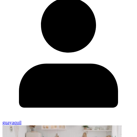
guayaquil