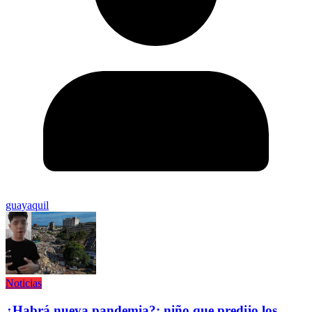
guayaquil
Noticias
¿Habrá nueva pandemia?: niño que predijo los