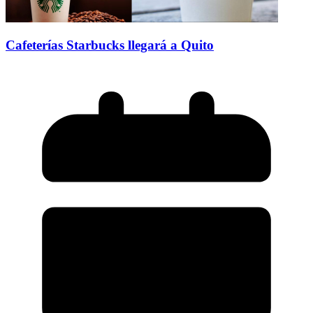
Cafeterías Starbucks llegará a Quito