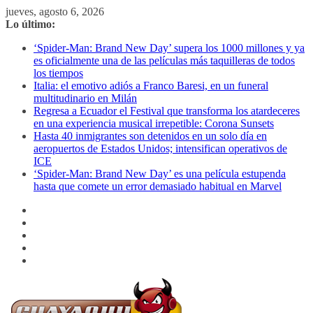
Saltar
jueves, agosto 6, 2026
al
Lo último:
contenido
‘Spider-Man: Brand New Day’ supera los 1000 millones y ya
es oficialmente una de las películas más taquilleras de todos
los tiempos
Italia: el emotivo adiós a Franco Baresi, en un funeral
multitudinario en Milán
Regresa a Ecuador el Festival que transforma los atardeceres
en una experiencia musical irrepetible: Corona Sunsets
Hasta 40 inmigrantes son detenidos en un solo día en
aeropuertos de Estados Unidos; intensifican operativos de
ICE
‘Spider-Man: Brand New Day’ es una película estupenda
hasta que comete un error demasiado habitual en Marvel