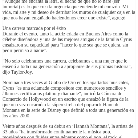
“Aunque me encanta la letra, el hecho de que no lo haré (ser
inmortal) es lo que crea la urgencia que enciende mi corazón. Mi
vida, mi arte y mi deseo de derribar los muros de cualquier caja en la
que nos hayan engañado haciéndonos creer que existe”, agregó.
Una carrera marcada por el éxito
Durante el evento, tanto la actriz criada en Buenos Aires como la
célebre diseñadora y una de las mejores amigas de la familia Cyrus
ensalzaron su capacidad para “hacer lo que sea que se quiera, sin
pedir permiso a nadie”.
“No solo celebramos una carrera, celebramos a una mujer que le
enseñó a toda una generación a apropiarse de sus propias historia”,
dijo Taylor-Joy.
Nominada tres veces al Globo de Oro en los apartados musicales,
Cyrus “es una aclamada compositora con numerosos sencillos y
álbumes certificados platino y diamante”, indicó la Cámara de
Comercio de Hollywood en un escrito que ensalzó la figura de la
que una vez encarnó a la súperestrella del pop-rock Hannah
Montana en la serie de Disney que definió a toda una generación en
los años 2000.
Veinte años después de su debut en ‘Hannah Montana’, la artista de
33 años “ha transformado continuamente la música pop,
moviéndose con fluidez entre géneros como el pop, el rock, el