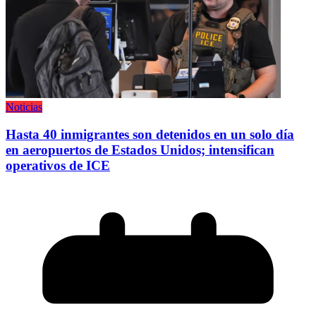
Noticias
Hasta 40 inmigrantes son detenidos en un solo día
en aeropuertos de Estados Unidos; intensifican
operativos de ICE