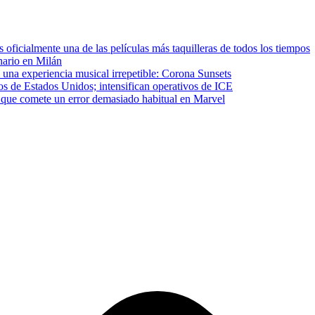
ficialmente una de las películas más taquilleras de todos los tiempos
inario en Milán
 una experiencia musical irrepetible: Corona Sunsets
os de Estados Unidos; intensifican operativos de ICE
que comete un error demasiado habitual en Marvel