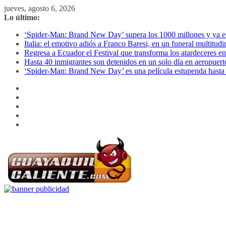
Saltar
jueves, agosto 6, 2026
al
Lo último:
contenido
‘Spider-Man: Brand New Day’ supera los 1000 millones y ya es o
Italia: el emotivo adiós a Franco Baresi, en un funeral multitud
Regresa a Ecuador el Festival que transforma los atardeceres en
Hasta 40 inmigrantes son detenidos en un solo día en aeropuert
‘Spider-Man: Brand New Day’ es una película estupenda hasta 