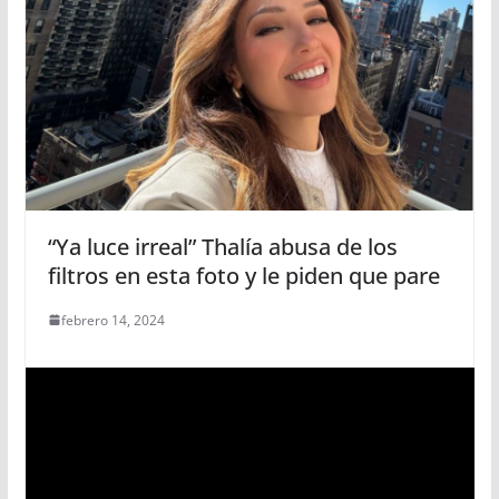
“Ya luce irreal” Thalía abusa de los
filtros en esta foto y le piden que pare
febrero 14, 2024
R
e
p
r
o