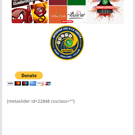
[metaslider id=22848 cssclass=""]