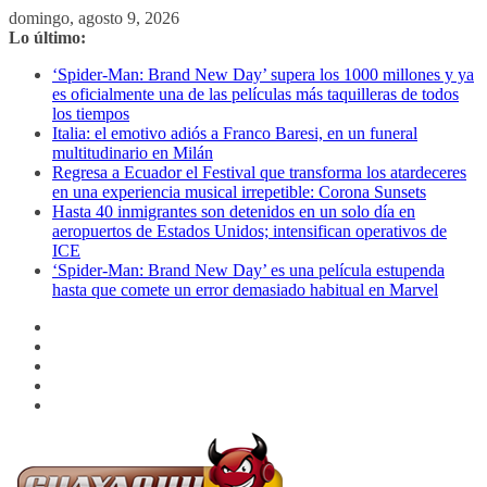
Saltar
domingo, agosto 9, 2026
al
Lo último:
contenido
‘Spider-Man: Brand New Day’ supera los 1000 millones y ya
es oficialmente una de las películas más taquilleras de todos
los tiempos
Italia: el emotivo adiós a Franco Baresi, en un funeral
multitudinario en Milán
Regresa a Ecuador el Festival que transforma los atardeceres
en una experiencia musical irrepetible: Corona Sunsets
Hasta 40 inmigrantes son detenidos en un solo día en
aeropuertos de Estados Unidos; intensifican operativos de
ICE
‘Spider-Man: Brand New Day’ es una película estupenda
hasta que comete un error demasiado habitual en Marvel