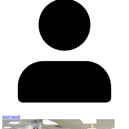
guayaquil